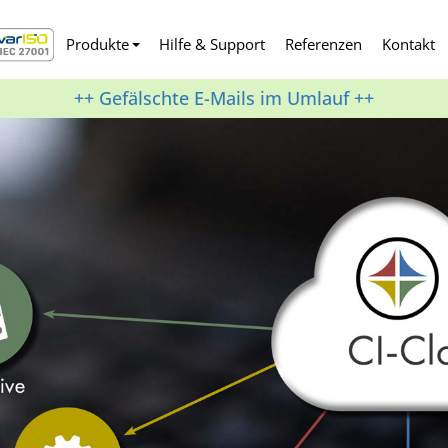
Produkte
Hilfe & Support
Referenzen
Kontakt
++ Gefälschte E-Mails im Umlauf ++