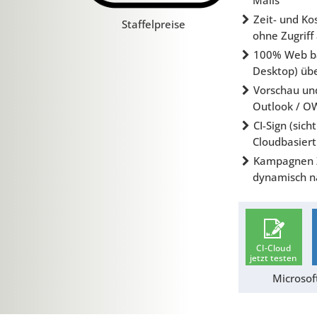
Mails
Zeit- und Ko
Staffelpreise
ohne Zugriff
100% Web ba
Desktop) übe
Vorschau und
Outlook / O
CI-Sign (sic
Cloudbasiert
Kampagnen Ze
dynamisch n
CI-Cloud
jetzt testen
Microsof