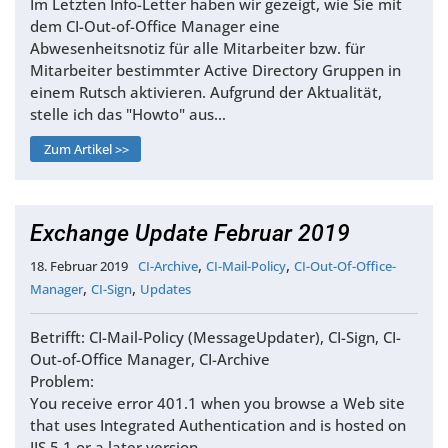
Im Letzten Info-Letter haben wir gezeigt, wie Sie mit
dem CI-Out-of-Office Manager eine
Abwesenheitsnotiz für alle Mitarbeiter bzw. für
Mitarbeiter bestimmter Active Directory Gruppen in
einem Rutsch aktivieren. Aufgrund der Aktualität,
stelle ich das "Howto" aus…
Zum Artikel >>
Exchange Update Februar 2019
,
,
18. Februar 2019
CI-Archive
CI-Mail-Policy
CI-Out-Of-Office-
,
,
Manager
CI-Sign
Updates
Betrifft: CI-Mail-Policy (MessageUpdater), CI-Sign, CI-
Out-of-Office Manager, CI-Archive
Problem:
You receive error 401.1 when you browse a Web site
that uses Integrated Authentication and is hosted on
IIS 5.1 or a later version