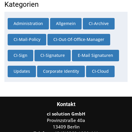
Kategorien
Administration
Allgemein
CI-Archive
CI-Mail-Policy
CI-Out-Of-Office-Manager
CI-Sign
CI-Signature
E-Mail Signaturen
Updates
Corporate Identity
CI-Cloud
Kontakt
ci solution GmbH
Provinzstraße 40a
13409 Berlin