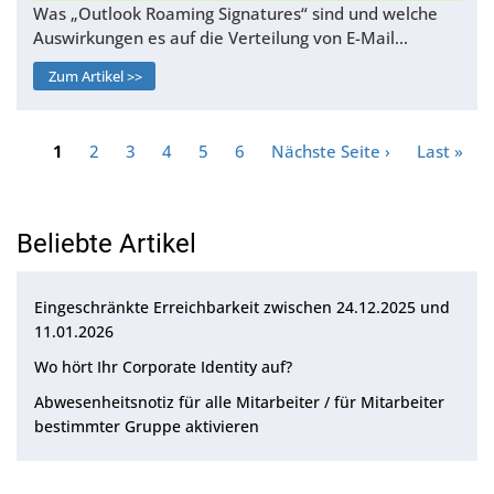
Was „Outlook Roaming Signatures“ sind und welche
Auswirkungen es auf die Verteilung von E-Mail…
Zum Artikel >>
Seitennummerierung
Page
1
Page
2
Page
3
Page
4
Page
5
Page
6
Nächste
Nächste Seite ›
Letzte
Last »
Seite
Seite
Beliebte Artikel
Eingeschränkte Erreichbarkeit zwischen 24.12.2025 und
11.01.2026
Wo hört Ihr Corporate Identity auf?
Abwesenheitsnotiz für alle Mitarbeiter / für Mitarbeiter
bestimmter Gruppe aktivieren